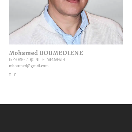
Mohamed BOUMEDIENE
TRÉSORIER ADJOINT DE L'AFMAPATH
mboumed@gmail.com