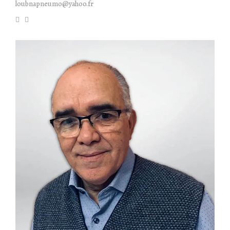
loubnapneumo@yahoo.fr