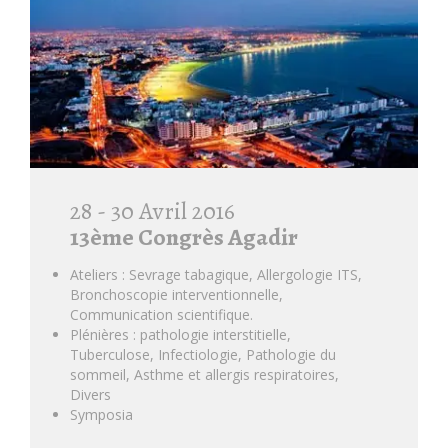
28 - 30 Avril 2016
13ème Congrès Agadir
Ateliers : Sevrage tabagique, Allergologie ITS,
Bronchoscopie interventionnelle,
Communication scientifique.
Plénières : pathologie interstitielle,
Tuberculose, Infectiologie, Pathologie du
sommeil, Asthme et allergis respiratoires,
Divers
Symposia