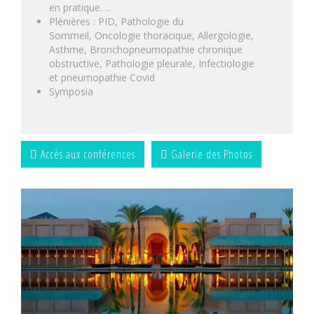
en pratique. ...
Plénières : PID, Pathologie du
Sommeil, Oncologie thoracique, Allergologie,
Asthme, Bronchopneumopathie chronique
obstructive, Pathologie pleurale, Infectiologie
et pneumopathie Covid
Symposia
Accès aux conférences
Galerie des Photos